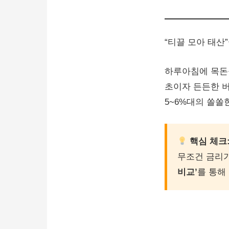
“티끌 모아 태산
하루아침에 목돈
초이자 든든한 버
5~6%대의 쏠쏠
핵심 체크
무조건 금리가
비교’
를 통해