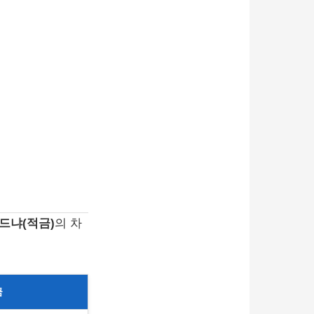
드냐(적금)
의 차
금