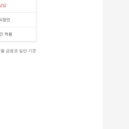
납입’
직장인
간 적용
년 2월 금융권 일반 기준