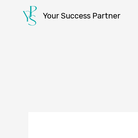
콘
텐
Your Success Partner
츠
로
건
너
뛰
기