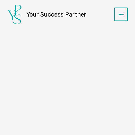
콘
Main
텐
Your Success Partner
Menu
츠
로
건
너
뛰
기