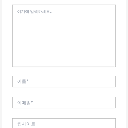
여
기
에
입
력
하
세
요...
이
름
*
이
메
일
*
웹
사