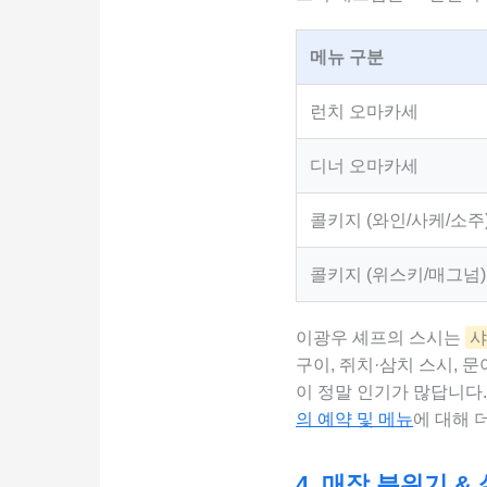
메뉴 구분
런치 오마카세
디너 오마카세
콜키지 (와인/사케/소주
콜키지 (위스키/매그넘)
이광우 셰프의 스시는
샤
구이, 쥐치·삼치 스시, 
이 정말 인기가 많답니다
의 예약 및 메뉴
에 대해 
4. 매장 분위기 &