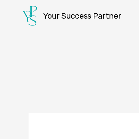
콘
텐
Your Success Partner
츠
로
건
너
뛰
기