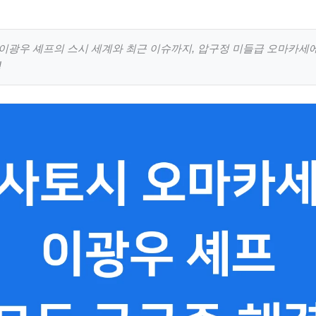
이광우 셰프의 스시 세계와 최근 이슈까지, 압구정 미들급 오마카세에
!